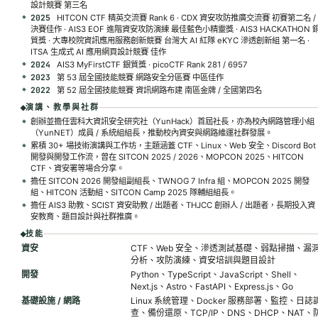
設計競賽 第三名
2025
HITCON CTF 精英交流賽 Rank 6 · CDX 資安攻防推廣交流賽 初賽第二名 /
決賽佳作 · AIS3 EOF 進階資安攻防演練 最佳藍色小精靈獎 · AIS3 HACKATHON 
質獎 · 大專校院資訊應用服務創新競賽 台灣大 AI 紅隊 eKYC 滲透創新組 第一名 ·
ITSA 生成式 AI 應用網頁設計競賽 佳作
2024
AIS3 MyFirstCTF 銀質獎 · picoCTF Rank 281 / 6957
2023
第 53 屆全國技能競賽 網路安全分區賽 中區佳作
2022
第 52 屆全國技能競賽 資訊網路布建 南區金牌 / 全國第四名
演講、教學與社群
創辦並擔任雲科大資訊安全研究社（YunHack）首屆社長，亦為校內網路管理小組
（YunNET）成員 / 系統組組長，推動校內資安與網路維運社群發展。
累積 30+ 場技術演講與工作坊，主題涵蓋 CTF、Linux、Web 安全、Discord Bot
開發與開發工作流，曾在 SITCON 2025 / 2026、MOPCON 2025、HITCON
CTF、資安署等場合分享。
擔任 SITCON 2026 開發組副組長、TWNOG 7 Infra 組、MOPCON 2025 開發
組、HITCON 活動組、SITCON Camp 2025 隊輔組組長。
擔任 AIS3 助教、SCIST 資安助教 / 出題者、THJCC 創辦人 / 出題者，長期投入資
安教育、題目設計與社群推廣。
技能
資安
CTF、Web 安全、滲透測試基礎、弱點掃描、漏
分析、攻防演練、資安培訓與題目設計
開發
Python、TypeScript、JavaScript、Shell、
Next.js、Astro、FastAPI、Express.js、Go
基礎設施 / 網路
Linux 系統管理、Docker 服務部署、監控、日誌
查、備份還原、TCP/IP、DNS、DHCP、NAT、