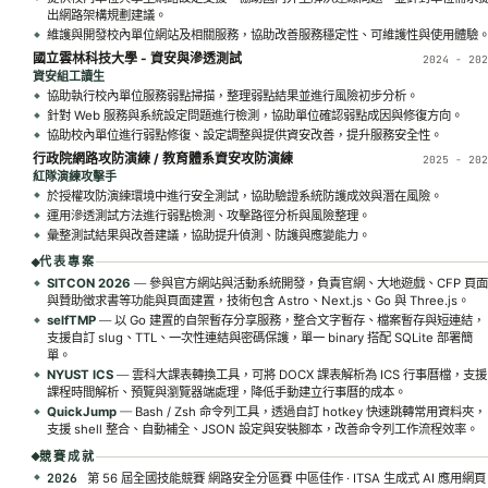
出網路架構規劃建議。
維護與開發校內單位網站及相關服務，協助改善服務穩定性、可維護性與使用體驗
國立雲林科技大學 - 資安與滲透測試
2024 - 20
資安組工讀生
協助執行校內單位服務弱點掃描，整理弱點結果並進行風險初步分析。
針對 Web 服務與系統設定問題進行檢測，協助單位確認弱點成因與修復方向。
協助校內單位進行弱點修復、設定調整與提供資安改善，提升服務安全性。
行政院網路攻防演練 / 教育體系資安攻防演練
2025 - 20
紅隊演練攻擊手
於授權攻防演練環境中進行安全測試，協助驗證系統防護成效與潛在風險。
運用滲透測試方法進行弱點檢測、攻擊路徑分析與風險整理。
彙整測試結果與改善建議，協助提升偵測、防護與應變能力。
代表專案
SITCON 2026
—
參與官方網站與活動系統開發，負責官網、大地遊戲、CFP 頁面
與贊助徵求書等功能與頁面建置，技術包含 Astro、Next.js、Go 與 Three.js。
selfTMP
—
以 Go 建置的自架暫存分享服務，整合文字暫存、檔案暫存與短連結，
支援自訂 slug、TTL、一次性連結與密碼保護，單一 binary 搭配 SQLite 部署簡
單。
NYUST ICS
—
雲科大課表轉換工具，可將 DOCX 課表解析為 ICS 行事曆檔，支援
課程時間解析、預覽與瀏覽器端處理，降低手動建立行事曆的成本。
QuickJump
—
Bash / Zsh 命令列工具，透過自訂 hotkey 快速跳轉常用資料夾，
支援 shell 整合、自動補全、JSON 設定與安裝腳本，改善命令列工作流程效率。
競賽成就
2026
第 56 屆全國技能競賽 網路安全分區賽 中區佳作 · ITSA 生成式 AI 應用網頁