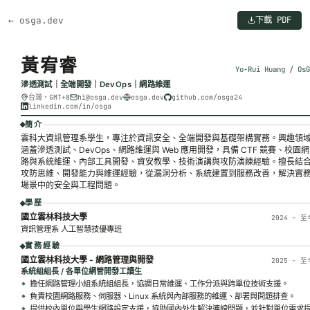
下載 PDF
← osga.dev
黃宥睿
Yo-Rui Huang / Os
滲透測試｜全端開發｜DevOps｜網路維運
台灣，GMT+8
hi@osga.dev
osga.dev
github.com/osga24
linkedin.com/in/osga
簡介
雲科大資訊管理系學生，專注於資訊安全、全端開發與基礎架構實務。興趣領
涵蓋滲透測試、DevOps、網路維運與 Web 應用開發，具備 CTF 競賽、校園網
路與系統維運、內部工具開發、資安教學、技術演講與攻防演練經驗。擅長結
攻防思維、開發能力與維運經驗，從漏洞分析、系統建置到服務改善，解決實
場景中的安全與工程問題。
學歷
國立雲林科技大學
2024 - 至
資訊管理系 人工智慧技優專班
實務經驗
國立雲林科技大學 - 網路管理與開發
2025 - 至
系統組組長 / 各單位網管開發工讀生
擔任網路管理小組系統組組長，協調日常維運、工作分派與跨單位技術支援。
負責校園網路服務、伺服器、Linux 系統與內部服務的維運、部署與問題排查。
提供校內單位與學生網路設定支援，協助國內外生解決連線問題，並針對單位需求